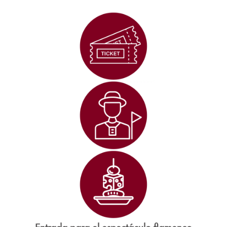
web.
Estadísticas
Para que
podamos
mejorar la
funcionalidad
y estructura
de la web, en
base a cómo
se usa la
web.
Experiencia
Para que
nuestra web
funcione lo
mejor posible
durante tu