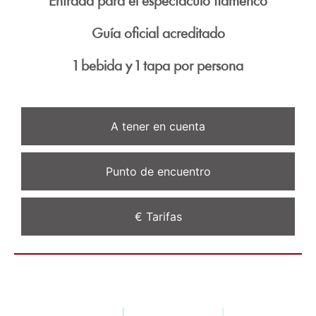
Entrada para el espectáculo flamenco
visita. Si
rechaza estas
cookies,
Guía oficial acreditado
algunas
funcionalidades
1 bebida y 1 tapa por persona
desaparecerán
de la web.
A tener en cuenta
Marketing
Al compartir tus
intereses y
Punto de encuentro
comportamiento
mientras visitas
nuestro sitio,
€ Tarifas
aumentas la
posibilidad de
ver contenido y
ofertas
personalizados.